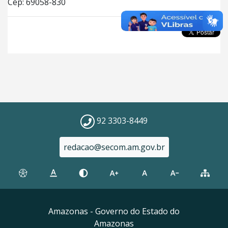
Cep: 69058-830
92 3303-8449
redacao@secom.am.gov.br
Amazonas - Governo do Estado do
Amazonas