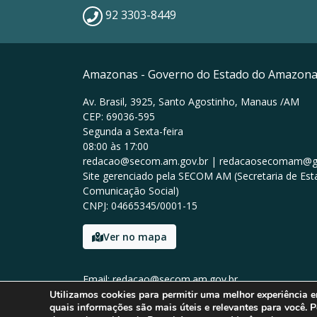
92 3303-8449
Amazonas - Governo do Estado do Amazon
Av. Brasil, 3925, Santo Agostinho, Manaus /AM
CEP: 69036-595
Segunda a Sexta-feira
08:00 às 17:00
redacao@secom.am.gov.br | redacaosecomam@g
Site gerenciado pela SECOM AM (Secretaria de Est
Comunicação Social)
CNPJ: 04665345/0001-15
Ver no mapa
Email: redacao@secom.am.gov.br
Tel: 92 3303-8449
Utilizamos cookies para permitir uma melhor experiência 
quais informações são mais úteis e relevantes para você. P