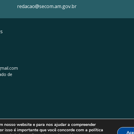
redacao@secom.am.gov.br
as
mail.com
ado de
em nosso website e para nos ajudar a compreender
or isso é importante que você concorde com a política
Ace