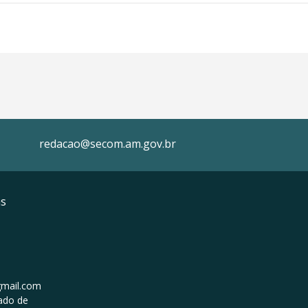
redacao@secom.am.gov.br
as
mail.com
ado de