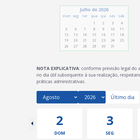
Julho de 2026
dom
seg
ter
qua
qui
sex
sab
1
2
3
4
5
6
7
8
9
10
11
12
13
14
15
16
17
18
19
20
21
22
23
24
25
26
27
28
29
30
31
NOTA EXPLICATIVA
: conforme previsão legal do a
no dia útil subsequente à sua realização, respeitan
práticas administrativas.
Último dia
1
2
3
SÁB
DOM
SEG