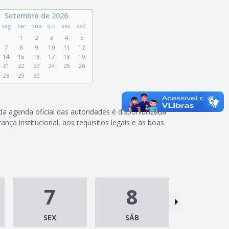
Setembro de 2026
seg
ter
qua
qui
sex
sab
1
2
3
4
5
7
8
9
10
11
12
14
15
16
17
18
19
21
22
23
24
25
26
28
29
30
 da agenda oficial das autoridades é disponibilizada
ança institucional, aos requisitos legais e às boas
7
8
9
SEX
SÁB
DOM