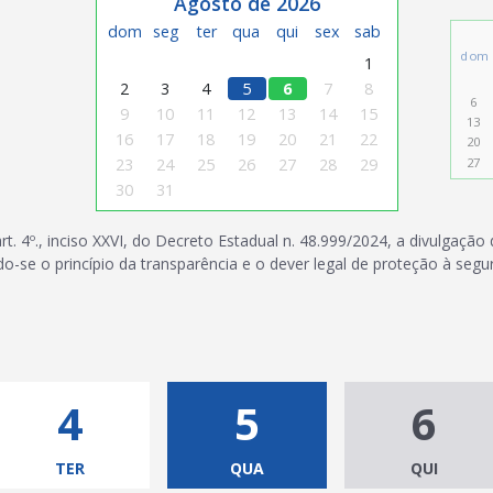
Agosto de 2026
dom
seg
ter
qua
qui
sex
sab
dom
1
2
3
4
5
6
7
8
6
9
10
11
12
13
14
15
13
16
17
18
19
20
21
22
20
27
23
24
25
26
27
28
29
30
31
rt. 4º., inciso XXVI, do Decreto Estadual n. 48.999/2024, a divulgação
do-se o princípio da transparência e o dever legal de proteção à segur
4
5
6
TER
QUA
QUI